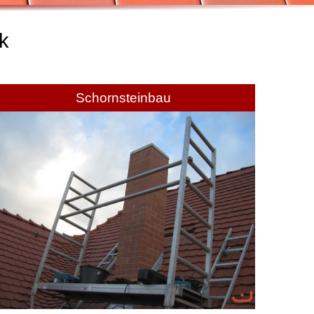
k
Schornsteinbau